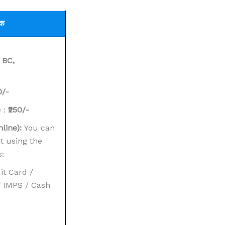
्क
 BC,
0/-
 :
₹250/-
line):
You can
 using the
:
it Card /
/ IMPS / Cash