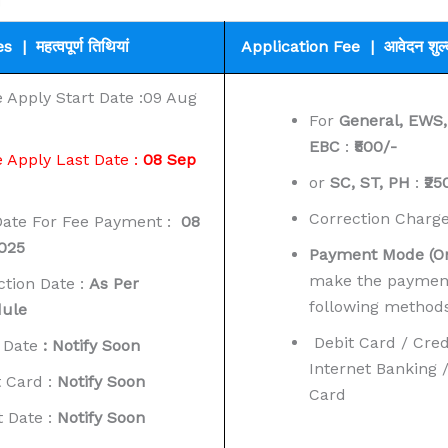
| महत्वपूर्ण तिथियां
Application Fee | आवेदन शुल
e Apply Start Date :09 Aug
For
General, EWS,
EBC
:
₹500/-
e Apply Last Date :
08 Sep
or
SC, ST, PH
:
₹25
Correction Charge
Date For Fee Payment :
08
025
Payment Mode (On
make the payment
ction Date :
As Per
following methods
ule
Debit Card / Cred
 Date
: Notify Soon
Internet Banking 
 Card :
Notify Soon
Card
t Date :
Notify
Soon