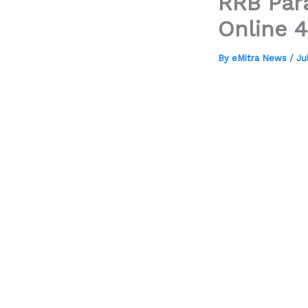
RRB Par
Online 
By
eMitra News
/
Ju