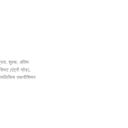
्रता, शुल्क, अंतिम
्ट (एंट्री ग्रेड),
II, डायलिसिस तकनीशियन