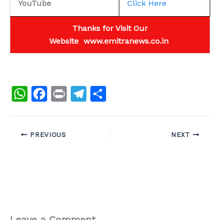
YouTube
Click Here
Thanks for Visit Our
Website
www.emitranews.co.in
W
F
Pr
T
S
h
a
in
el
h
at
c
t
e
ar
PREVIOUS
NEXT
s
e
gr
e
A
b
a
p
o
m
p
o
k
Leave a Comment